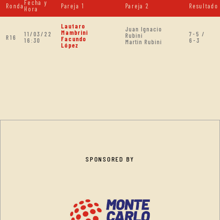
Fecha y
Ronda
Pareja 1
Pareja 2
Resultado
Hora
Lautaro
Juan Ignacio
Mambrini
11/03/22
7-5 /
Rubini
R16
Facundo
16:30
6-3
Martin Rubini
López
SPONSORED BY