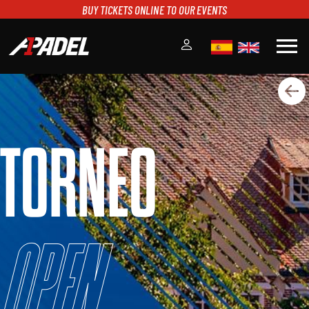
BUY TICKETS ONLINE TO OUR EVENTS
menu
A1PADEL
RANKING
CALENDARIO
TORNEO
TORNEOS
NOTICIAS
MULTIMEDIA
SCOREBOARD
STREAMING
Open