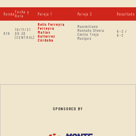
Fecha y
Ronda
Pareja 1
Pareja 2
Resultado
Hora
Relis Ferreyra
Maximiliano
Ferreyra
10/11/21
Montaño Olvera
6-3 /
Matias
R16
09:30
Emilio Trejo
6-2
Gutierrez
(CENTRAL)
Muzquiz
Córdoba
SPONSORED BY