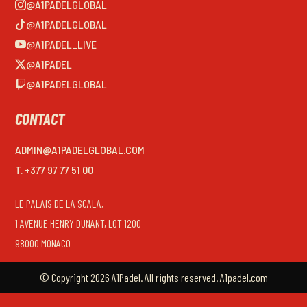
@A1PADELGLOBAL
@A1PADELGLOBAL
@A1PADEL_LIVE
@A1PADEL
@A1PADELGLOBAL
CONTACT
ADMIN@A1PADELGLOBAL.COM
T. +377 97 77 51 00
LE PALAIS DE LA SCALA,
1 AVENUE HENRY DUNANT, LOT 1200
98000 MONACO
© Copyright 2026 A1Padel. All rights reserved. A1padel.com