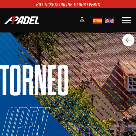
BUY TICKETS ONLINE TO OUR EVENTS
menu
A1PADEL
RANKING
CALENDARIO
TORNEO
TORNEOS
NOTICIAS
MULTIMEDIA
SCOREBOARD
STREAMING
Open