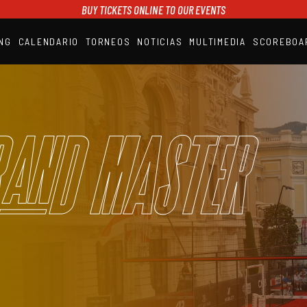
BUY TICKETS ONLINE TO OUR EVENTS
NG
CALENDARIO
TORNEOS
NOTICIAS
MULTIMEDIA
SCOREBOA
A1PADEL
RANKING
CALENDARIO
TORNEOS
NOTICIAS
and Master
MULTIMEDIA
SCOREBOARD
STREAMING