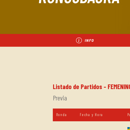
INFO
Listado de Partidos - FEMEN
Previa
Ronda
Fecha y Hora
P