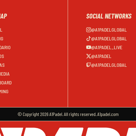
MAP
SOCIAL NETWORKS
EL
@A1PADELGLOBAL
NG
@A1PADELGLOBAL
DARIO
@A1PADEL_LIVE
OS
@A1PADEL
AS
@A1PADELGLOBAL
MEDIA
BOARD
MING
© Copyright 2026 A1Padel. All rights reserved. A1padel.com