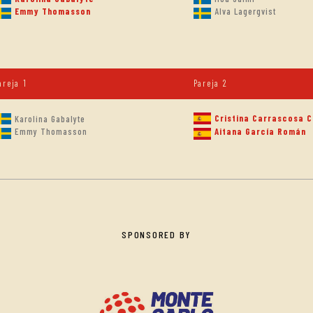
Emmy Thomasson
Alva Lagergvist
areja 1
Pareja 2
Cristina Carrascosa C
Karolina Gabalyte
Emmy Thomasson
Aitana García Román
SPONSORED BY