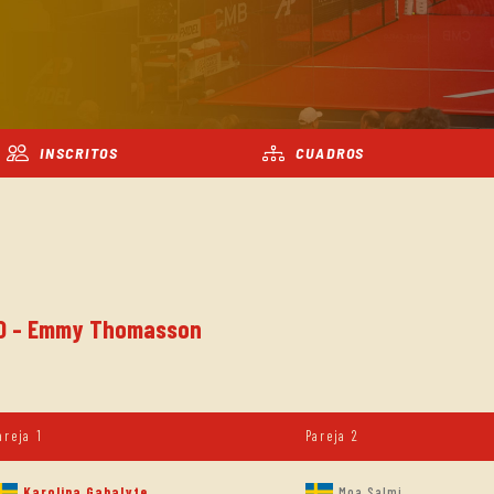
INSCRITOS
CUADROS
INO - Emmy Thomasson
areja 1
Pareja 2
Karolina Gabalyte
Moa Salmi