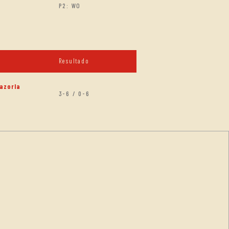
P2: WO
Resultado
azorla
3-6 / 0-6