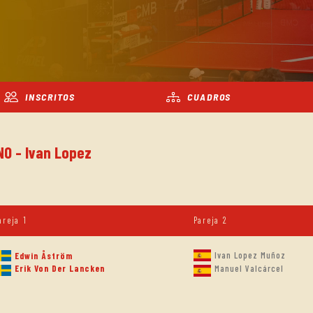
INSCRITOS
CUADROS
NO - Ivan Lopez
areja 1
Pareja 2
Ivan Lopez Muñoz
Edwin Åström
Erik Von Der Lancken
Manuel Valcárcel