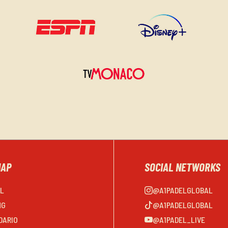
MAP
SOCIAL NETWORKS
EL
@A1PADELGLOBAL
NG
@A1PADELGLOBAL
DARIO
@A1PADEL_LIVE