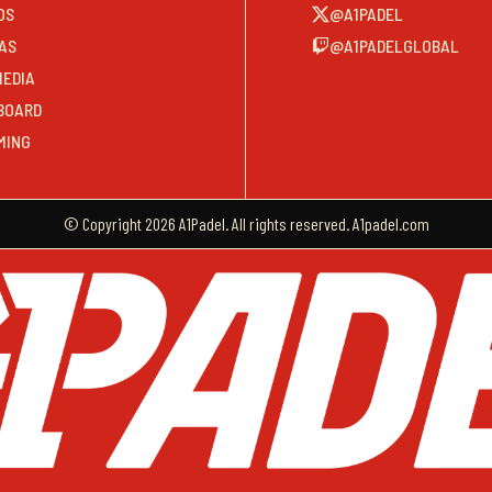
OS
@A1PADEL
AS
@A1PADELGLOBAL
MEDIA
BOARD
MING
© Copyright 2026 A1Padel. All rights reserved. A1padel.com