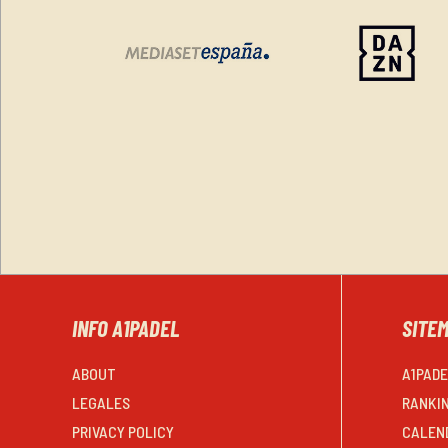
INFO A1PADEL
SITE
ABOUT
A1PAD
LEGALES
RANKI
PRIVACY POLICY
CALEN