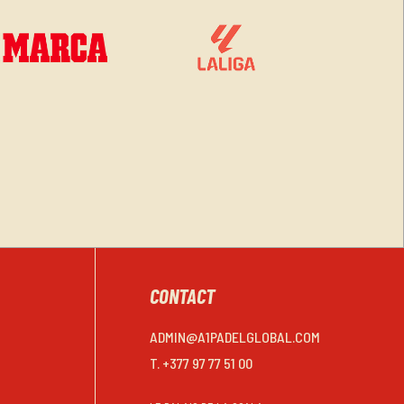
CONTACT
ADMIN@A1PADELGLOBAL.COM
T. +377 97 77 51 00