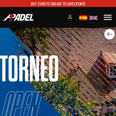
BUY TICKETS ONLINE TO OUR EVENTS
menu
A1PADEL
RANKING
CALENDARIO
TORNEO
TORNEOS
NOTICIAS
MULTIMEDIA
SCOREBOARD
STREAMING
Open