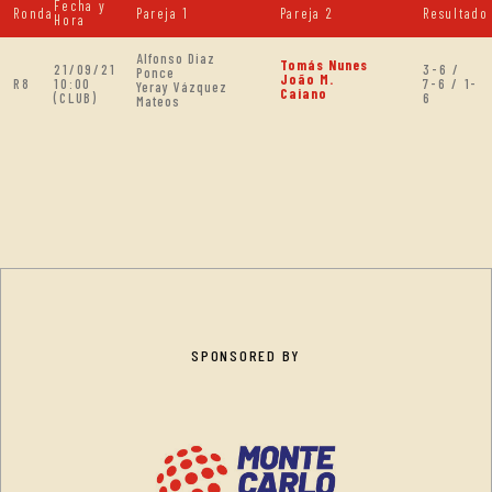
Fecha y
Ronda
Pareja 1
Pareja 2
Resultado
Hora
Alfonso Diaz
Tomás Nunes
21/09/21
3-6 /
Ponce
João M.
R8
10:00
7-6 / 1-
Yeray Vázquez
Caiano
(CLUB)
6
Mateos
SPONSORED BY