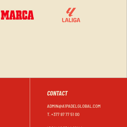
CONTACT
ADMIN@A1PADELGLOBAL.COM
T. +377 97 77 51 00