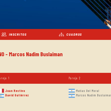
INSCRITOS
CUADROS
INO - Marcos Nadim Buslaiman
areja 1
Pareja 2
Juan Restivo
Matias Del Moral
Marcos Nadim Buslaima
David Gutiérrez