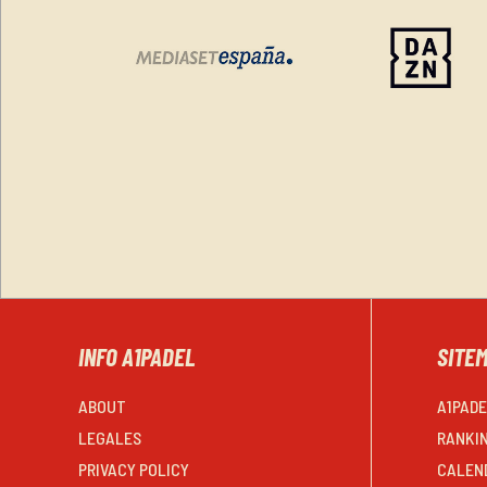
INFO A1PADEL
SITE
ABOUT
A1PAD
LEGALES
RANKI
PRIVACY POLICY
CALEN