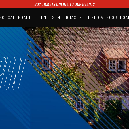
BUY TICKETS ONLINE TO OUR EVENTS
NG
CALENDARIO
TORNEOS
NOTICIAS
MULTIMEDIA
SCOREBOA
A1PADEL
RANKING
CALENDARIO
TORNEOS
NOTICIAS
en
MULTIMEDIA
SCOREBOARD
STREAMING