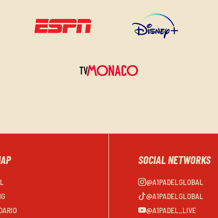
MAP
SOCIAL NETWORKS
EL
@A1PADELGLOBAL
NG
@A1PADELGLOBAL
DARIO
@A1PADEL_LIVE