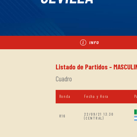
INFO
Listado de Partidos - MASCUL
Cuadro
Ronda
Fecha y Hora
P
22/09/21 13:30
R16
(CENTRAL)