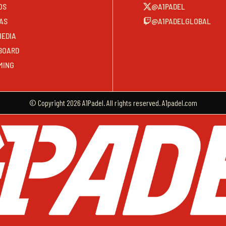
OS
@A1PADEL
AS
@A1PADELGLOBAL
MEDIA
BOARD
MING
© Copyright 2026 A1Padel. All rights reserved. A1padel.com