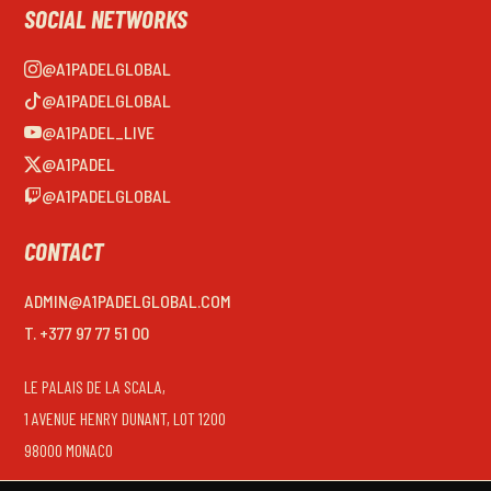
SOCIAL NETWORKS
@A1PADELGLOBAL
@A1PADELGLOBAL
@A1PADEL_LIVE
@A1PADEL
@A1PADELGLOBAL
CONTACT
ADMIN@A1PADELGLOBAL.COM
T. +377 97 77 51 00
LE PALAIS DE LA SCALA,
1 AVENUE HENRY DUNANT, LOT 1200
98000 MONACO