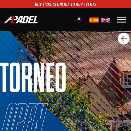
BUY TICKETS ONLINE TO OUR EVENTS
menu
A1PADEL
RANKING
CALENDARIO
TORNEO
TORNEOS
NOTICIAS
MULTIMEDIA
SCOREBOARD
STREAMING
Open