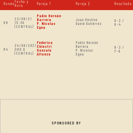
Fecha y
Ronda
Pareja 1
Pareja 2
Resultado
Hora
Pablo Hernán
23/09/21
Barrera
Juan Restivo
6-3 /
R8
15:30
P. Nicolas
David Gutiérrez
6-4
(CENTRAL)
Egea
Federico
Pablo Hernán
24/09/2021
Chiostri
Barrera
6-3 /
R4
ORD.6
Gonzalo
P. Nicolas
7-6
(CENTRAL)
Alfonso
Egea
SPONSORED BY