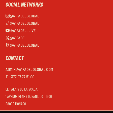
SOCIAL NETWORKS
@A1PADELGLOBAL
@A1PADELGLOBAL
@A1PADEL_LIVE
@A1PADEL
@A1PADELGLOBAL
CONTACT
ADMIN@A1PADELGLOBAL.COM
T. +377 97 77 51 00
LE PALAIS DE LA SCALA,
1 AVENUE HENRY DUNANT, LOT 1200
98000 MONACO