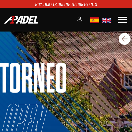
BUY TICKETS ONLINE TO OUR EVENTS
menu
A1PADEL
RANKING
CALENDARIO
TORNEO
TORNEOS
NOTICIAS
MULTIMEDIA
SCOREBOARD
STREAMING
Open