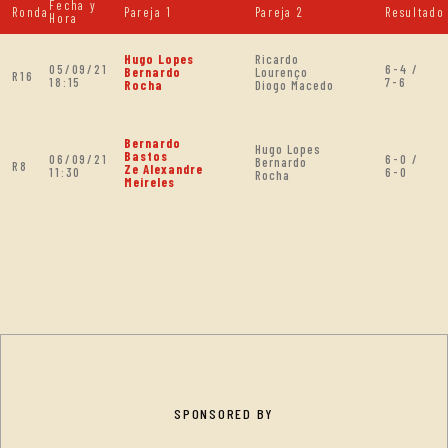
Fecha y
Ronda
Pareja 1
Pareja 2
Resultado
Hora
Hugo Lopes
Ricardo
05/09/21
6-4 /
Bernardo
Lourenço
R16
18:15
7-6
Rocha
Diogo Macedo
Bernardo
Hugo Lopes
Bastos
06/09/21
6-0 /
Bernardo
R8
Ze Alexandre
11:30
6-0
Rocha
Meireles
SPONSORED BY