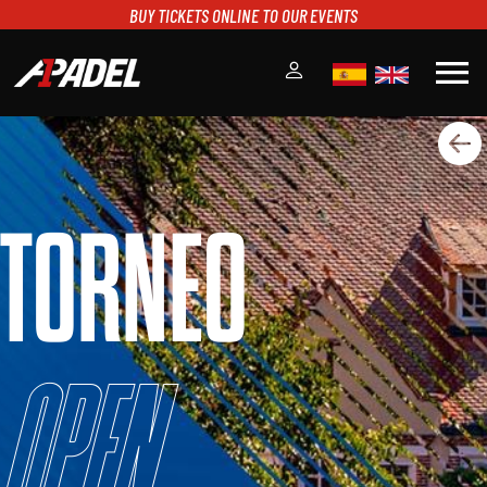
BUY TICKETS ONLINE TO OUR EVENTS
menu
A1PADEL
RANKING
CALENDARIO
TORNEO
TORNEOS
NOTICIAS
MULTIMEDIA
SCOREBOARD
STREAMING
Open