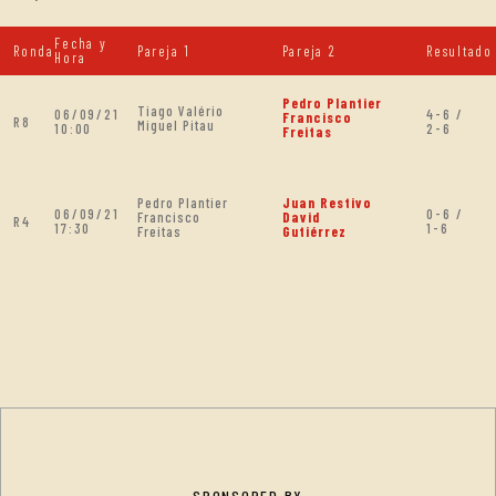
Fecha y
Ronda
Pareja 1
Pareja 2
Resultado
Hora
Pedro Plantier
Tiago Valério
06/09/21
4-6 /
Francisco
R8
Miguel Pitau
10:00
2-6
Freitas
Pedro Plantier
Juan Restivo
06/09/21
0-6 /
Francisco
David
R4
17:30
1-6
Freitas
Gutiérrez
SPONSORED BY