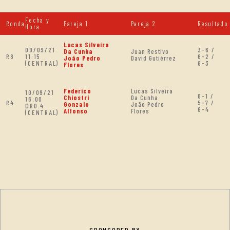
Fecha y
Ronda
Pareja 1
Pareja 2
Resultado
Hora
Lucas Silveira
09/09/21
3-6 /
Da Cunha
Juan Restivo
R8
11:15
6-2 /
João Pedro
David Gutiérrez
(CENTRAL)
6-3
Flores
Federico
Lucas Silveira
10/09/21
6-1 /
Chiostri
Da Cunha
16:00
R4
5-7 /
Gonzalo
João Pedro
ORD.4
6-4
Alfonso
Flores
(CENTRAL)
SPONSORED BY