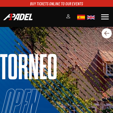
BUY TICKETS ONLINE TO OUR EVENTS
menu
A1PADEL
RANKING
CALENDARIO
TORNEO
TORNEOS
NOTICIAS
MULTIMEDIA
SCOREBOARD
STREAMING
Open