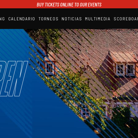
BUY TICKETS ONLINE TO OUR EVENTS
NG
CALENDARIO
TORNEOS
NOTICIAS
MULTIMEDIA
SCOREBOA
A1PADEL
RANKING
CALENDARIO
TORNEOS
NOTICIAS
en
MULTIMEDIA
SCOREBOARD
STREAMING