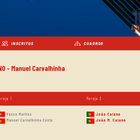
INSCRITOS
CUADROS
NO - Manuel Carvalhinha
areja 1
Pareja 2
Vasco Martins
João Caiano
Manuel Carvalhinha Costa
João M. Caiano