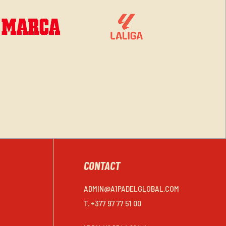
CONTACT
ADMIN@A1PADELGLOBAL.COM
T. +377 97 77 51 00