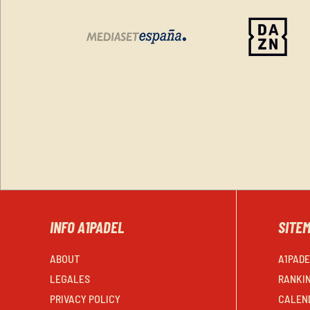
INFO A1PADEL
SITE
ABOUT
A1PAD
LEGALES
RANKI
PRIVACY POLICY
CALEN