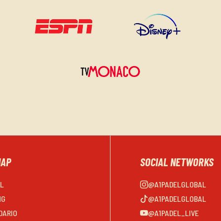
MAP
SOCIAL NETWORKS
EL
@A1PADELGLOBAL
NG
@A1PADELGLOBAL
DARIO
@A1PADEL_LIVE