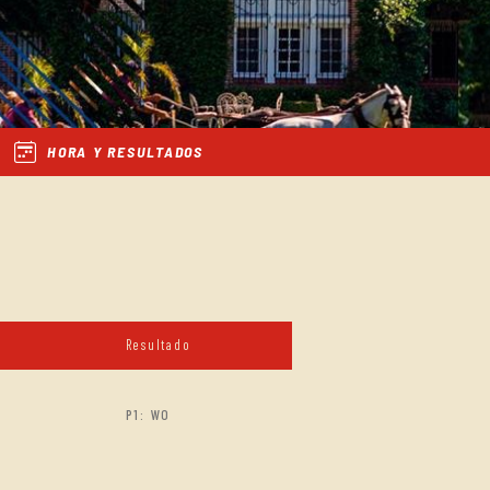
HORA Y RESULTADOS
Resultado
P1: WO