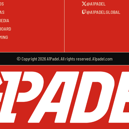
OS
@A1PADEL
AS
@A1PADELGLOBAL
MEDIA
BOARD
MING
© Copyright 2026 A1Padel. All rights reserved. A1padel.com