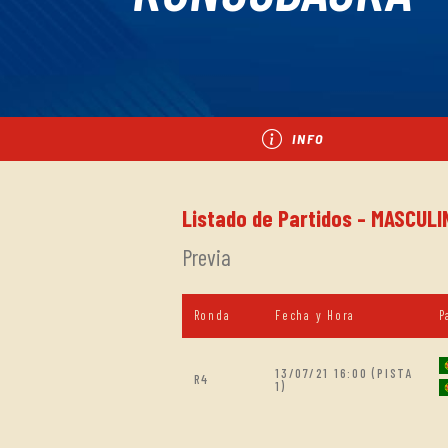
INFO
Listado de Partidos - MASCULI
Previa
Ronda
Fecha y Hora
P
13/07/21 16:00 (PISTA
R4
1)