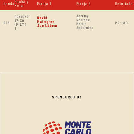
Fecha y
Ronda
Pareja 1
Pareja 2
Resultado
Hora
Jeremy
07/07/21
David
Scatena
17:30
Malmgren
R16
P2: WO
Martin
(PISTA
Jon Läbom
Andornino
1)
SPONSORED BY