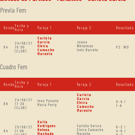
Previa Fem
Fecha y
Ronda
Pareja 1
Pareja 2
Resultado
Hora
Carlota
Garcia
Joana
24/06/21
Elvira
Whiteman
R4
10:00
P2: WO
Camacho
Inês Barreto
(CLUB)
Marente
Cuadro Fem
Fecha y
Ronda
Pareja 1
Pareja 2
Resultado
Hora
Carlota
Garcia
24/06/21
Ines Peixoto
0-6 /
Elvira
R8
17:30
Maria Perry
1-6
Camacho
(CLUB)
Marente
Katia
Rodrigues
Carlota Garcia
25/06/21
6-2 /
Helena
Elvira Camacho
R4
11:00
4-6 /
Machado
Marente
(CLUB)
6-2