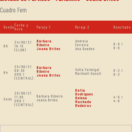
Cuadro Fem
Fecha y
Ronda
Pareja 1
Pareja 2
Resultado
Hora
Bárbara
Andreia
24/06/21
6-0 /
Ribeiro
Ferreira
R8
16:15
6-0
Joana Brites
Ana Guedes
(CLUB)
25/06/21
Bárbara
Sofia Formigal
09:30
6-2 /
Ribeiro
R4
Meritxell Gasull
ORD.1
6-2
Joana Brites
(CENTRAL)
Katia
26/06/21
Rodrigues
Bárbara Ribeiro
11:00
4-6 /
Helena
Semi
Joana Brites
ORD.1
4-6
Machado
(CENTRAL)
Medeiros