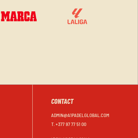
CONTACT
ADMIN@A1PADELGLOBAL.COM
T. +377 97 77 51 00