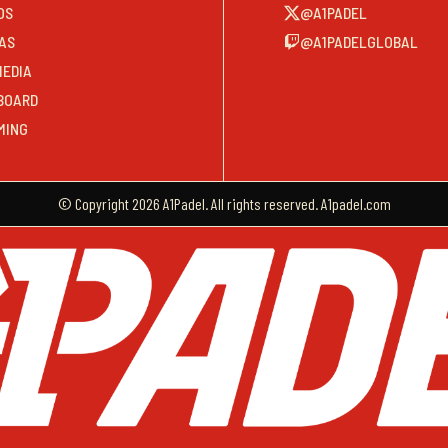
OS
@A1PADEL
AS
@A1PADELGLOBAL
MEDIA
BOARD
MING
© Copyright 2026 A1Padel. All rights reserved. A1padel.com