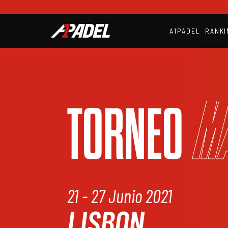
A1PADEL
RANKI
M
TORNEO
21 - 27 Junio 2021
LISBON