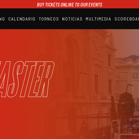
BUY TICKETS ONLINE TO OUR EVENTS
NG
CALENDARIO
TORNEOS
NOTICIAS
MULTIMEDIA
SCOREBOA
A1PADEL
RANKING
CALENDARIO
TORNEOS
NOTICIAS
aster
MULTIMEDIA
SCOREBOARD
STREAMING