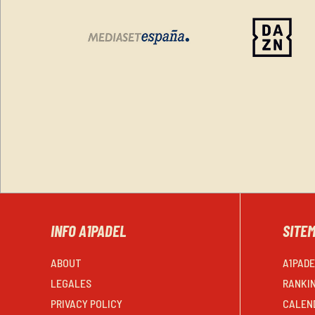
INFO A1PADEL
SITE
ABOUT
A1PAD
LEGALES
RANKI
PRIVACY POLICY
CALEN