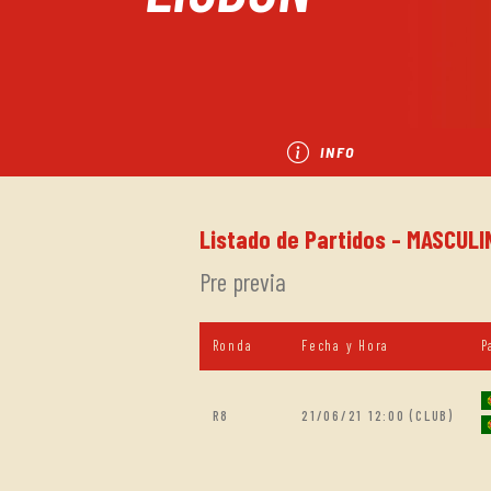
INFO
Listado de Partidos - MASCULIN
Pre previa
Ronda
Fecha y Hora
P
R8
21/06/21 12:00 (CLUB)