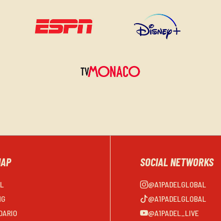
MAP
SOCIAL NETWORKS
EL
@A1PADELGLOBAL
NG
@A1PADELGLOBAL
DARIO
@A1PADEL_LIVE