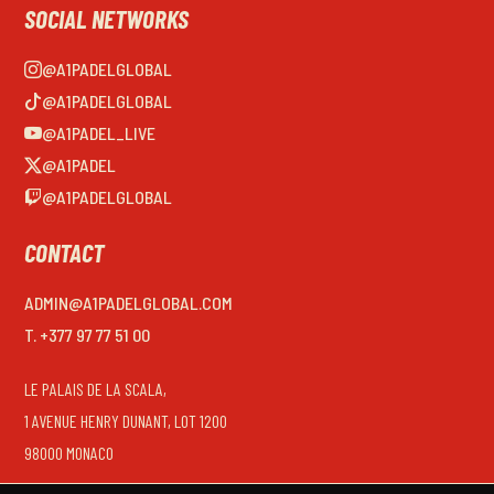
SOCIAL NETWORKS
@A1PADELGLOBAL
@A1PADELGLOBAL
@A1PADEL_LIVE
@A1PADEL
@A1PADELGLOBAL
CONTACT
ADMIN@A1PADELGLOBAL.COM
T. +377 97 77 51 00
LE PALAIS DE LA SCALA,
1 AVENUE HENRY DUNANT, LOT 1200
98000 MONACO