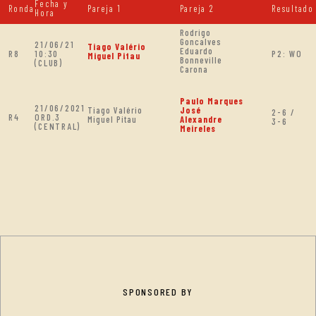
Fecha y
Ronda
Pareja 1
Pareja 2
Resultado
Hora
Rodrigo
Goncalves
21/06/21
Tiago Valério
Eduardo
R8
10:30
P2: WO
Miguel Pitau
Bonneville
(CLUB)
Carona
Paulo Marques
21/06/2021
Tiago Valério
José
2-6 /
R4
ORD.3
Miguel Pitau
Alexandre
3-6
(CENTRAL)
Meireles
SPONSORED BY