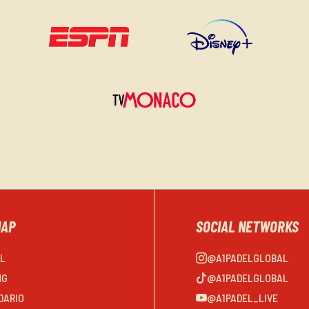
MAP
SOCIAL NETWORKS
EL
@A1PADELGLOBAL
NG
@A1PADELGLOBAL
DARIO
@A1PADEL_LIVE