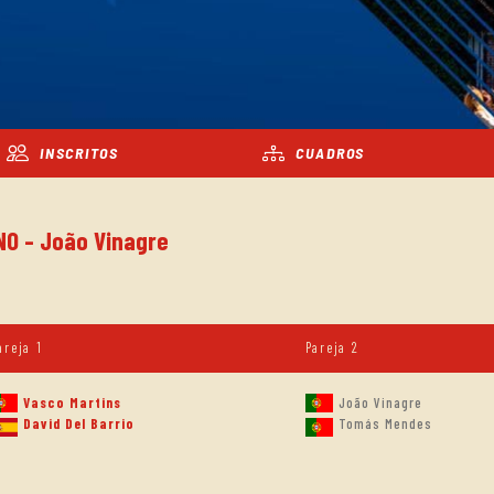
INSCRITOS
CUADROS
NO - João Vinagre
areja 1
Pareja 2
Vasco Martins
João Vinagre
David Del Barrio
Tomás Mendes