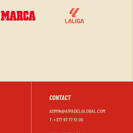
CONTACT
ADMIN@A1PADELGLOBAL.COM
T. +377 97 77 51 00