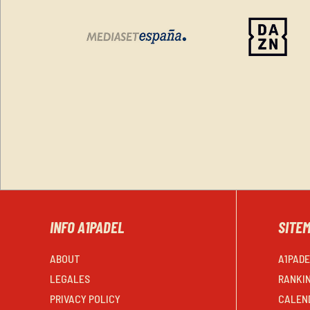
INFO A1PADEL
SITE
ABOUT
A1PAD
LEGALES
RANKI
PRIVACY POLICY
CALEN