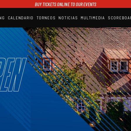
BUY TICKETS ONLINE TO OUR EVENTS
NG
CALENDARIO
TORNEOS
NOTICIAS
MULTIMEDIA
SCOREBOA
A1PADEL
RANKING
CALENDARIO
TORNEOS
NOTICIAS
en
MULTIMEDIA
SCOREBOARD
STREAMING