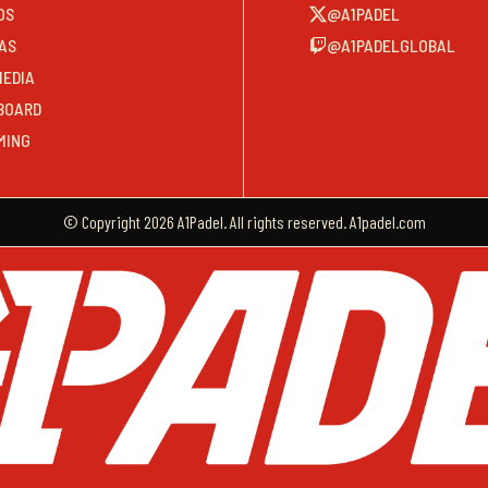
OS
@A1PADEL
AS
@A1PADELGLOBAL
MEDIA
BOARD
MING
© Copyright 2026 A1Padel. All rights reserved. A1padel.com