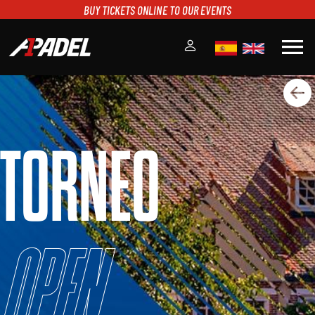
BUY TICKETS ONLINE TO OUR EVENTS
menu
A1PADEL
RANKING
CALENDARIO
TORNEO
TORNEOS
NOTICIAS
MULTIMEDIA
SCOREBOARD
STREAMING
Open