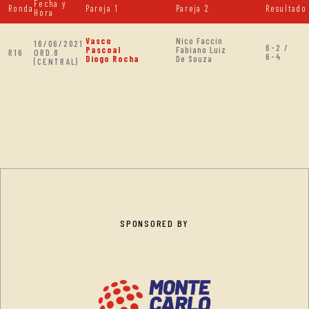
Fecha y
Ronda
Pareja 1
Pareja 2
Resultado
Hora
Vasco
Nico Faccin
16/06/2021
6-2 /
Pascoal
Fabiano Luiz
R16
ORD.8
6-4
Diogo Rocha
De Souza
(CENTRAL)
SPONSORED BY