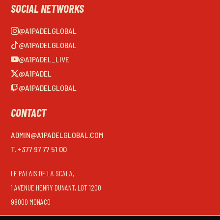
SOCIAL NETWORKS
@A1PADELGLOBAL
@A1PADELGLOBAL
@A1PADEL_LIVE
@A1PADEL
@A1PADELGLOBAL
CONTACT
ADMIN@A1PADELGLOBAL.COM
T. +377 97 77 51 00
LE PALAIS DE LA SCALA,
1 AVENUE HENRY DUNANT, LOT 1200
98000 MONACO