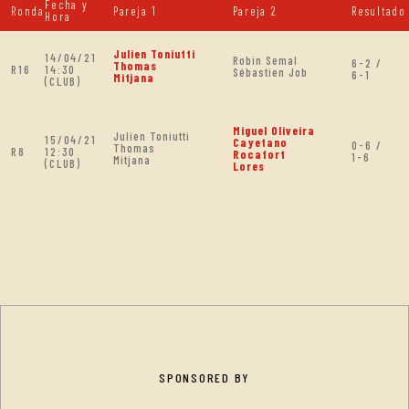
Fecha y
Ronda
Pareja 1
Pareja 2
Resultado
Hora
Julien Toniutti
14/04/21
Robin Semal
6-2 /
Thomas
R16
14:30
Sébastien Job
6-1
Mitjana
(CLUB)
Miguel Oliveira
Julien Toniutti
15/04/21
Cayetano
0-6 /
Thomas
R8
12:30
Rocafort
1-6
Mitjana
(CLUB)
Lores
SPONSORED BY