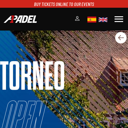
BUY TICKETS ONLINE TO OUR EVENTS
menu
A1PADEL
RANKING
CALENDARIO
TORNEO
TORNEOS
NOTICIAS
MULTIMEDIA
SCOREBOARD
STREAMING
Open