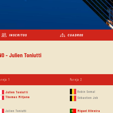
INSCRITOS
CUADROS
O - Julien Toniutti
areja 1
Pareja 2
Robin Semal
Julien Toniutti
Thomas Mitjana
Sébastien Job
Julien Toniutti
Miguel Oliveira