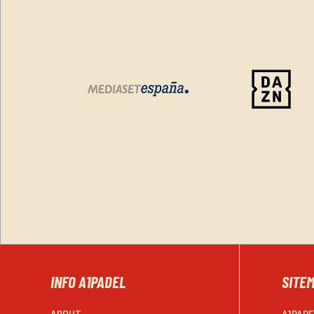
INFO A1PADEL
SITE
ABOUT
A1PAD