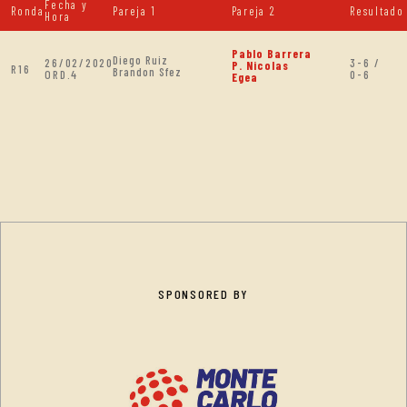
Fecha y
Ronda
Pareja 1
Pareja 2
Resultado
Hora
Pablo Barrera
Diego Ruiz
26/02/2020
3-6 /
P. Nicolas
R16
Brandon Sfez
ORD.4
0-6
Egea
SPONSORED BY