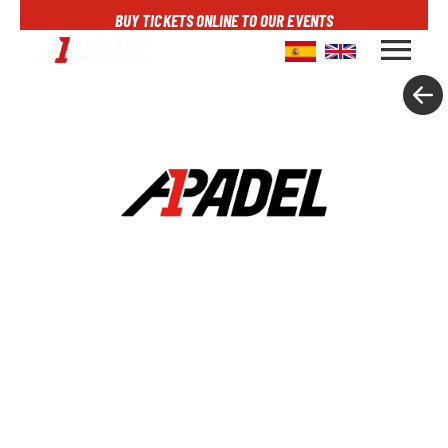
BUY TICKETS ONLINE TO OUR EVENTS
menu
A1PADEL
RANKING
CALENDARIO
TORNEOS
NOTICIAS
MULTIMEDIA
SCOREBOARD
STREAMING