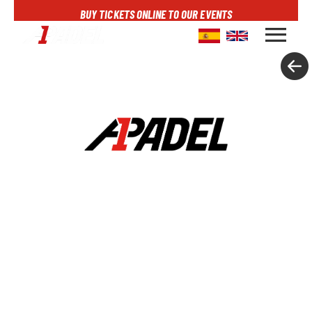
BUY TICKETS ONLINE TO OUR EVENTS
menu
A1PADEL
RANKING
CALENDARIO
TORNEOS
NOTICIAS
MULTIMEDIA
SCOREBOARD
STREAMING