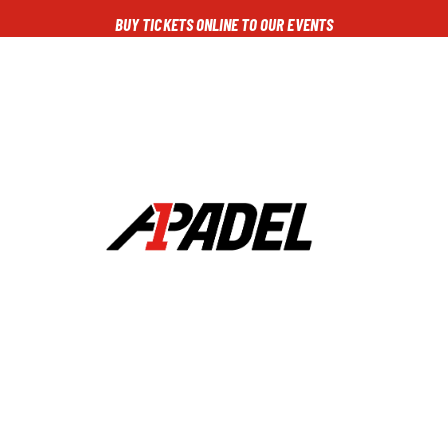
BUY TICKETS ONLINE TO OUR EVENTS
NG
CALENDARIO
TORNEOS
NOTICIAS
MULTIMEDIA
SCOREBOA
A1PADEL
RANKING
CALENDARIO
TORNEOS
NOTICIAS
MULTIMEDIA
SCOREBOARD
STREAMING