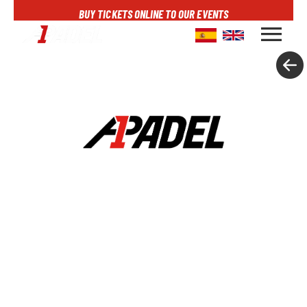
BUY TICKETS ONLINE TO OUR EVENTS
menu
A1PADEL
RANKING
CALENDARIO
TORNEOS
NOTICIAS
MULTIMEDIA
SCOREBOARD
STREAMING