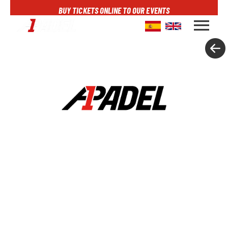
BUY TICKETS ONLINE TO OUR EVENTS
menu
A1PADEL
RANKING
CALENDARIO
TORNEOS
NOTICIAS
MULTIMEDIA
SCOREBOARD
STREAMING