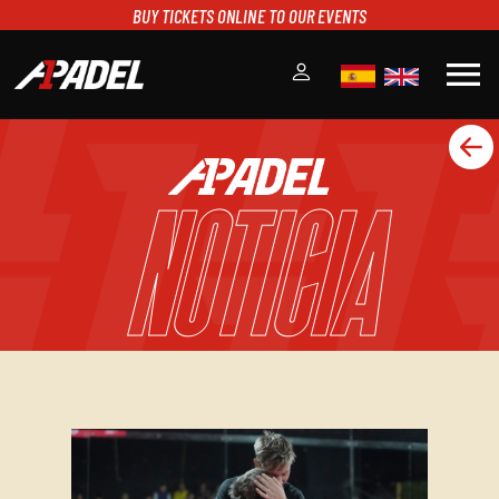
BUY TICKETS ONLINE TO OUR EVENTS
menu
A1PADEL
RANKING
NOTICIA
CALENDARIO
TORNEOS
NOTICIAS
MULTIMEDIA
SCOREBOARD
STREAMING