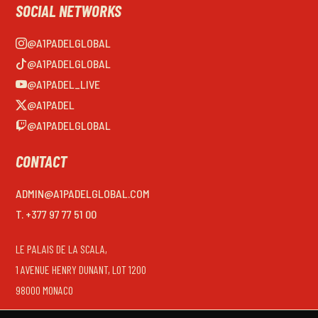
SOCIAL NETWORKS
@A1PADELGLOBAL
@A1PADELGLOBAL
@A1PADEL_LIVE
@A1PADEL
@A1PADELGLOBAL
CONTACT
ADMIN@A1PADELGLOBAL.COM
T. +377 97 77 51 00
LE PALAIS DE LA SCALA,
1 AVENUE HENRY DUNANT, LOT 1200
98000 MONACO