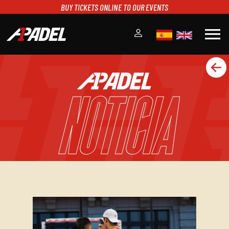
BUY TICKETS ONLINE TO OUR EVENTS
menu
A1PADEL
RANKING
NOTICIA
CALENDARIO
TORNEOS
NOTICIAS
MULTIMEDIA
SCOREBOARD
STREAMING