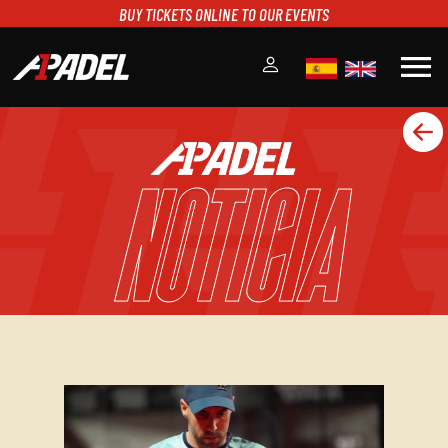
BUY TICKETS ONLINE TO OUR EVENTS
menu
A1PADEL
RANKING
NOTICIA
CALENDARIO
TORNEOS
NOTICIAS
MULTIMEDIA
SCOREBOARD
STREAMING