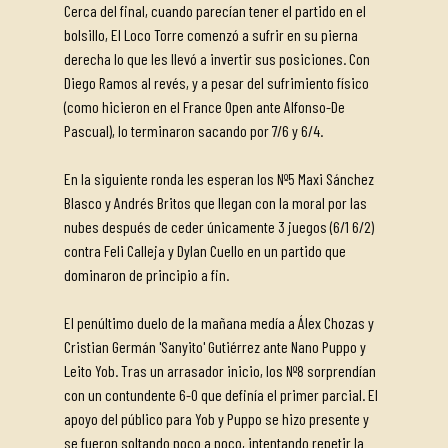
Cerca del final, cuando parecían tener el partido en el
bolsillo, El Loco Torre comenzó a sufrir en su pierna
derecha lo que les llevó a invertir sus posiciones. Con
Diego Ramos al revés, y a pesar del sufrimiento físico
(como hicieron en el France Open ante Alfonso-De
Pascual), lo terminaron sacando por 7/6 y 6/4.
En la siguiente ronda les esperan los Nº5 Maxi Sánchez
Blasco y Andrés Britos que llegan con la moral por las
nubes después de ceder únicamente 3 juegos (6/1 6/2)
contra Feli Calleja y Dylan Cuello en un partido que
dominaron de principio a fin.
El penúltimo duelo de la mañana medía a Álex Chozas y
Cristian Germán 'Sanyito' Gutiérrez ante Nano Puppo y
Leito Yob. Tras un arrasador inicio, los Nº8 sorprendían
con un contundente 6-0 que definía el primer parcial. El
apoyo del público para Yob y Puppo se hizo presente y
se fueron soltando poco a poco, intentando repetir la