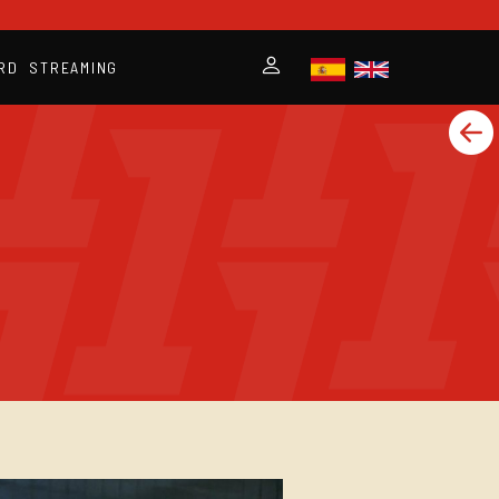
RD
STREAMING