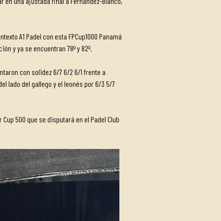
r en una ajustada final a Fernández-Blanco,
contexto A1 Padel con esta FPCup1000 Panamá
ión y ya se encuentran 78º y 82º.
aron con solidez 6/7 6/2 6/1 frente a
l lado del gallego y el leonés por 6/3 5/7
r Cup 500 que se disputará en el Padel Club