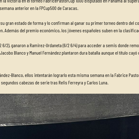
n la victoria en el torneo FabricePastorCup 1000 disputado en Panamá al supera
a semana anterior en la FPCup500 de Caracas.
su gran estado de forma y lo confirman al ganar su primer torneo dentro del 
en. Además del premio económico, los jóvenes españoles suben en la clasificac
 6/2), ganaron a Ramirez-Urdaneta (6/2 6/4) para acceder a semis donde remont
 Jacobo Blanco y Manuel Fernández plantaron dura batalla aunque el título cayó de
nández-Blanco, ellos intentarán lograrlo esta misma semana en la Fabrice Pasto
segundos cabezas de serie tras Relis Ferreyra y Carlos Luna.