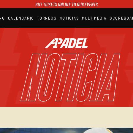
BUY TICKETS ONLINE TO OUR EVENTS
NG
CALENDARIO
TORNEOS
NOTICIAS
MULTIMEDIA
SCOREBOA
A1PADEL
RANKING
CALENDARIO
NOTICIA
TORNEOS
NOTICIAS
MULTIMEDIA
SCOREBOARD
STREAMING