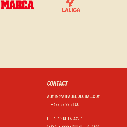
CONTACT
ADMIN@A1PADELGLOBAL.COM
T. +377 97 77 51 00
LE PALAIS DE LA SCALA,
1 AVENUE HENRY DUNANT, LOT 1200