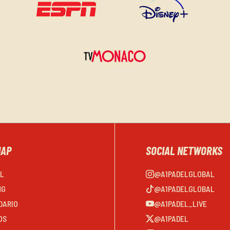
MAP
SOCIAL NETWORKS
EL
@A1PADELGLOBAL
NG
@A1PADELGLOBAL
DARIO
@A1PADEL_LIVE
OS
@A1PADEL