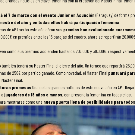
a de grandes noticias en clave femenina con la creación del Master Final fem
 el 7 de marzo con el evento Junior en Asunción
(Paraguay) de forma pre
mestre del año y en todas ellas habrá participación femenina
.
cas de APT verán este año cómo sus
premios han evolucionado enormem
 10.000€ en premios entre las 16 parejas del cuadro, ahora se repartirán 20.00
 ven como sus premios ascienden hasta los 20.000€ y 30.000€, respectivamente
también tendrá su Master Final al cierre del año. Un torneo que repartirá 25.
ás de 250€ por partido ganado. Como novedad, el Master Final
puntuará para
 Master Final.
uturas promesas
Una de las grandes noticias de este nuevo año en APT llegar
s a
jugadores de 18 años o menos
, con presencia femenina en todos ellos.
 para mostrarse como una
nueva puerta llena de posibilidades para todo