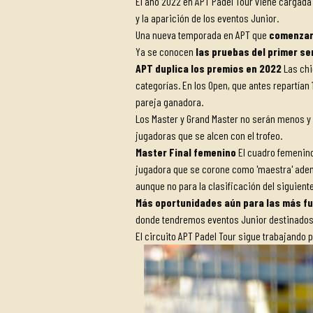
El año 2022 en APT Padel Tour viene cargad
y la aparición de los eventos Junior.
Una nueva temporada en APT que
comenzará
Ya se conocen
las pruebas del primer se
APT duplica los premios en 2022
Las chi
categorías. En los Open, que antes repartían
pareja ganadora.
Los Master y Grand Master no serán menos y
jugadoras que se alcen con el trofeo.
Master Final femenino
El cuadro femenino 
jugadora que se corone como 'maestra' adem
aunque no para la clasificación del siguiente
Más oportunidades aún para las más f
donde tendremos eventos Junior destinado
El circuito APT Padel Tour sigue trabajando