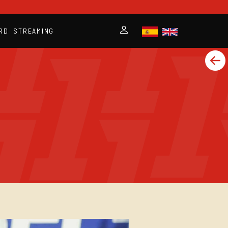
RD
STREAMING