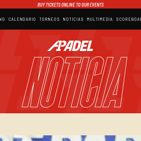
BUY TICKETS ONLINE TO OUR EVENTS
NG
CALENDARIO
TORNEOS
NOTICIAS
MULTIMEDIA
SCOREBOA
A1PADEL
RANKING
CALENDARIO
NOTICIA
TORNEOS
NOTICIAS
MULTIMEDIA
SCOREBOARD
STREAMING