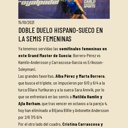
15/10/2021
DOBLE DUELO HISPANO-SUECO EN
LA SEMIS FEMENINAS
Ya tenemos servidas las
semifinales femeninas en
este Grand Master de Suecia
: Borrero-Pérez vs
Hamlin-Andersson y Carrascosa-García vs Eriksson-
Soleymani.
Las grandes favoritas,
Alba Pérez y Marta Borrero
,
que busca el triplete, se impusieron por 6/0 y 6/4 a la
turca Dilara Yurtkuran y a la sueca Sara Annvik, por lo
que se enfrentará en las semis a
Matilda Hamlin y
Ajla Berham
, que tras vencer en octavos a la pareja 4,
hoy han eliminado a Biljana Billie y Antonette Andersson
por 2/6 7/5 6/4
Por el otro lado del cuadro,
Cristina Carrascosa y