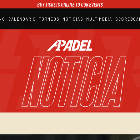
BUY TICKETS ONLINE TO OUR EVENTS
NG
CALENDARIO
TORNEOS
NOTICIAS
MULTIMEDIA
SCOREBOA
A1PADEL
RANKING
CALENDARIO
NOTICIA
TORNEOS
NOTICIAS
MULTIMEDIA
SCOREBOARD
STREAMING