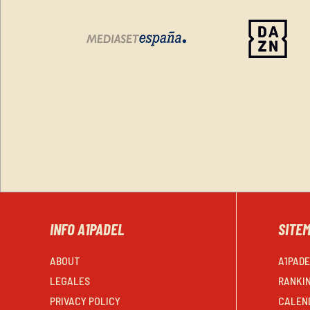
INFO A1PADEL
SITE
ABOUT
A1PAD
LEGALES
RANKI
PRIVACY POLICY
CALEN