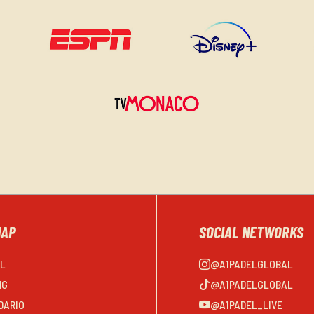
MAP
SOCIAL NETWORKS
EL
@A1PADELGLOBAL
NG
@A1PADELGLOBAL
DARIO
@A1PADEL_LIVE