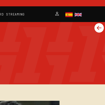
RD
STREAMING