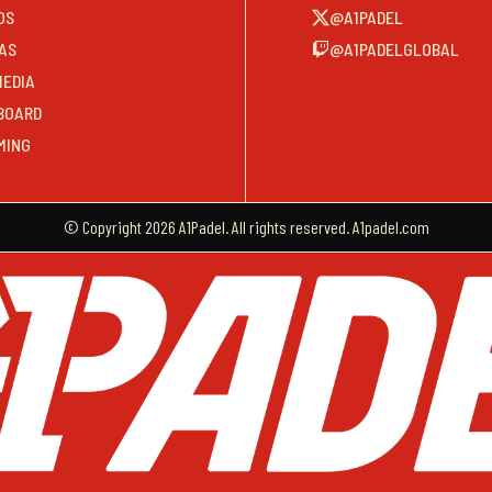
OS
@A1PADEL
AS
@A1PADELGLOBAL
MEDIA
BOARD
MING
© Copyright 2026 A1Padel. All rights reserved. A1padel.com