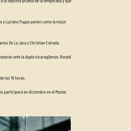
rá la séptima prueba de la temporada y que
do y Luciano Puppo parten como la mejor
rlos De La Jara y Christian Estrada.
ebutarán ante la dupla nicaragüense, Ronald
de las 19 horas.
ís participará en diciembre en el Master