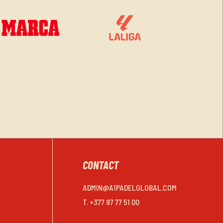
CONTACT
ADMIN@A1PADELGLOBAL.COM
T. +377 97 77 51 00