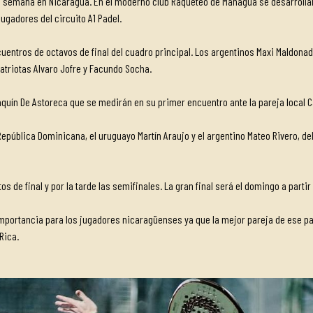
de semana en Nicaragua. En el moderno club Raqueteo de Managua se desarrolla
ugadores del circuito A1 Padel.
entros de octavos de final del cuadro principal. Los argentinos Maxi Maldona
atriotas Alvaro Jofre y Facundo Socha.
uín De Astoreca que se medirán en su primer encuentro ante la pareja local Ca
epública Dominicana, el uruguayo Martín Araujo y el argentino Mateo Rivero, d
 de final y por la tarde las semifinales. La gran final será el domingo a partir 
importancia para los jugadores nicaragüenses ya que la mejor pareja de ese pa
Rica.