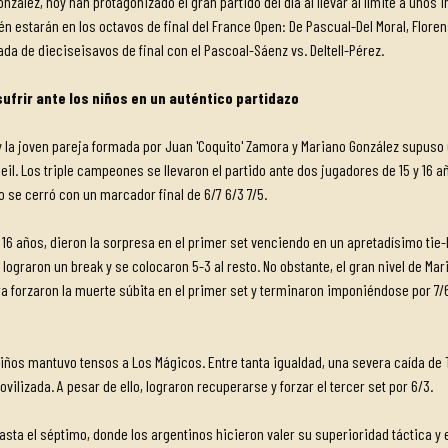
nzález, hoy han protagonizado el gran partido del día al llevar al límite a unos 
én estarán en los octavos de final del France Open: De Pascual-Del Moral, Flore
da de dieciseisavos de final con el Pascoal-Sáenz vs. Deltell-Pérez.
ufrir ante los niños en un auténtico partidazo
o y la joven pareja formada por Juan 'Coquito' Zamora y Mariano González supuso
eil. Los triple campeones se llevaron el partido ante dos jugadores de 15 y 16 
o se cerró con un marcador final de 6/7 6/3 7/5.
 16 años, dieron la sorpresa en el primer set venciendo en un apretadísimo ti
s lograron un break y se colocaron 5-3 al resto. No obstante, el gran nivel de Ma
ra forzaron la muerte súbita en el primer set y terminaron imponiéndose por 7
Niños mantuvo tensos a Los Mágicos. Entre tanta igualdad, una severa caída de To
ilizada. A pesar de ello, lograron recuperarse y forzar el tercer set por 6/3.
asta el séptimo, donde los argentinos hicieron valer su superioridad táctica y 