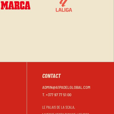
CONTACT
ADMIN@A1PADELGLOBAL.COM
T. +377 97 77 51 00
LE PALAIS DE LA SCALA,