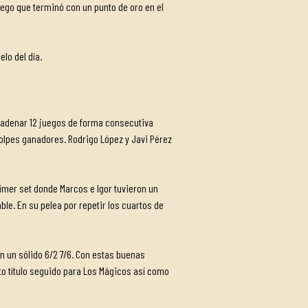
 juego que terminó con un punto de oro en el
lo del día.
encadenar 12 juegos de forma consecutiva
golpes ganadores. Rodrigo López y Javi Pérez
imer set donde Marcos e Igor tuvieron un
e. En su pelea por repetir los cuartos de
on un sólido 6/2 7/6. Con estas buenas
to título seguido para Los Mágicos así como