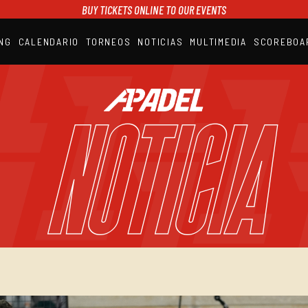
BUY TICKETS ONLINE TO OUR EVENTS
NG
CALENDARIO
TORNEOS
NOTICIAS
MULTIMEDIA
SCOREBOA
A1PADEL
RANKING
CALENDARIO
NOTICIA
TORNEOS
NOTICIAS
MULTIMEDIA
SCOREBOARD
STREAMING