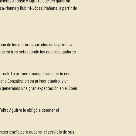
invictos Alfonso y Aguirre que les ganaron
nsa-Monne y Rubini-López. Mañana, a partir de
 uno de los mejores partidos de la primera
años en tres sets tdonde los cuatro jugadores
e-break. La primera manga transcurrió con
riano González, en su primer cuadro, y un
/6 generando una gran expectación en el Open
lito Aguirre le obligó a detener el
experiencia para quebrar el servicio de sus