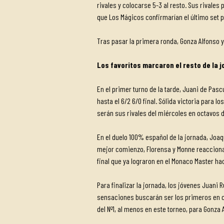
rivales y colocarse 5-3 al resto. Sus rivales
que Los Mágicos confirmarían el último set p
Tras pasar la primera ronda, Gonza Alfonso y 
Los favoritos marcaron el resto de la 
En el primer turno de la tarde, Juani de Pasc
hasta el 6/2 6/0 final. Sólida victoria para
serán sus rivales del miércoles en octavos de
En el duelo 100% español de la jornada, Joa
mejor comienzo, Florensa y Monne reacciona
final que ya lograron en el Monaco Master ha
Para finalizar la jornada, los jóvenes Juani
sensaciones buscarán ser los primeros en co
del Nº1, al menos en este torneo, para Gonza 