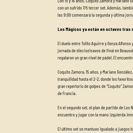
Con 15 y 16 años, Coquito Zamora y Mariano Go
con un sufrido 7/5 tercer set. Además, tambi
las 9:00 comenzará la segunda y última jorna
Los Mágicos ya están en octavos tras s
El duelo entre Tolito Aguirre y Gonza Alfons
jornada de dieciseisavos de final en Beausol
regalaron un gran nivel de pádel. El encuentr
Coquito Zamora, 15 años, y Mariano González,
tranquilidad hasta el 2-2, donde los favorito
gran repertorio de golpes de "Coquito" Zamo
de Francia.
En el segundo set, el plan de partido de Los 
encuentro y jugar con la mano izquierda inmov
El último set se mantuvo igualado a juegos h