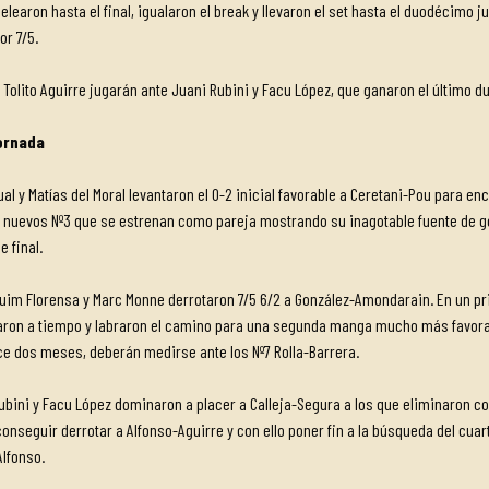
 pelearon hasta el final, igualaron el break y llevaron el set hasta el duodécimo
or 7/5.
Tolito Aguirre jugarán ante Juani Rubini y Facu López, que ganaron el último due
jornada
ual y Matías del Moral levantaron el 0-2 inicial favorable a Ceretani-Pou para 
 los nuevos Nº3 que se estrenan como pareja mostrando su inagotable fuente de 
 final.
quim Florensa y Marc Monne derrotaron 7/5 6/2 a González-Amondarain. En un pr
ron a tiempo y labraron el camino para una segunda manga mucho más favorabl
ce dos meses, deberán medirse ante los Nº7 Rolla-Barrera.
 Rubini y Facu López dominaron a placer a Calleja-Segura a los que eliminaron c
nseguir derrotar a Alfonso-Aguirre y con ello poner fin a la búsqueda del cuar
Alfonso.