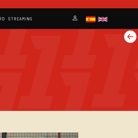
RD
STREAMING