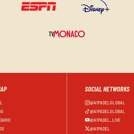
MAP
SOCIAL NETWORKS
EL
@A1PADELGLOBAL
NG
@A1PADELGLOBAL
DARIO
@A1PADEL_LIVE
OS
@A1PADEL