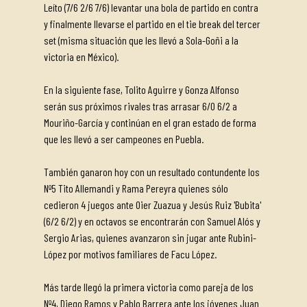
Leíto (7/6 2/6 7/6) levantar una bola de partido en contra
y finalmente llevarse el partido en el tie break del tercer
set (misma situación que les llevó a Sola-Goñi a la
victoria en México).
En la siguiente fase, Tolito Aguirre y Gonza Alfonso
serán sus próximos rivales tras arrasar 6/0 6/2 a
Mouriño-García y continúan en el gran estado de forma
que les llevó a ser campeones en Puebla.
También ganaron hoy con un resultado contundente los
Nº5 Tito Allemandi y Rama Pereyra quienes sólo
cedieron 4 juegos ante Oier Zuazua y Jesús Ruiz 'Bubita'
(6/2 6/2) y en octavos se encontrarán con Samuel Alós y
Sergio Arias, quienes avanzaron sin jugar ante Rubini-
López por motivos familiares de Facu López.
Más tarde llegó la primera victoria como pareja de los
Nº4, Diego Ramos y Pablo Barrera ante los jóvenes Juan