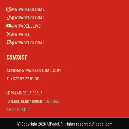
@A1PADELGLOBAL
@A1PADELGLOBAL
@A1PADEL_LIVE
@A1PADEL
@A1PADELGLOBAL
CONTACT
ADMIN@A1PADELGLOBAL.COM
T. +377 97 77 51 00
LE PALAIS DE LA SCALA,
1 AVENUE HENRY DUNANT, LOT 1200
98000 MONACO
© Copyright 2026 A1Padel. All rights reserved. A1padel.com