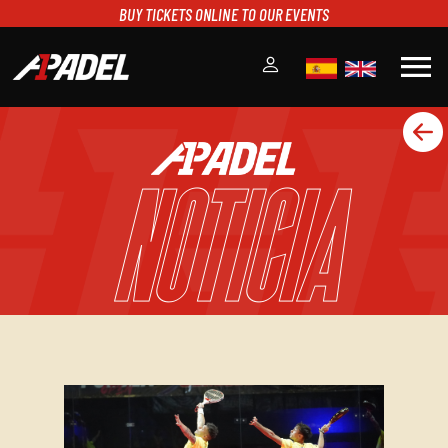
BUY TICKETS ONLINE TO OUR EVENTS
menu
A1PADEL
RANKING
NOTICIA
CALENDARIO
TORNEOS
NOTICIAS
MULTIMEDIA
SCOREBOARD
STREAMING