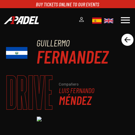
BUY TICKETS ONLINE TO OUR EVENTS
menu
GUILLERMO
A1PADEL
FERNANDEZ
RANKING
CALENDARIO
TORNEOS
DRIVE
NOTICIAS
MULTIMEDIA
Compañero
LUIS FERNANDO
SCOREBOARD
MÉNDEZ
STREAMING