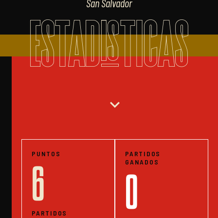
San Salvador
ESTADISTICAS
expand_more
PUNTOS
PARTIDOS
GANADOS
6
0
PARTIDOS