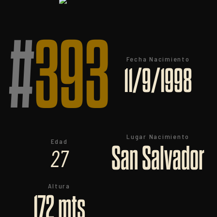
#
393
Fecha Nacimiento
11/9/1998
Lugar Nacimiento
Edad
San Salvador
27
Altura
172 mts