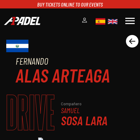
BUY TICKETS ONLINE TO OUR EVENTS
menu
A1PADEL
RANKING
FERNANDO
CALENDARIO
ALAS ARTEAGA
TORNEOS
NOTICIAS
MULTIMEDIA
DRIVE
SCOREBOARD
STREAMING
Compañero
SAMUEL
SOSA LARA