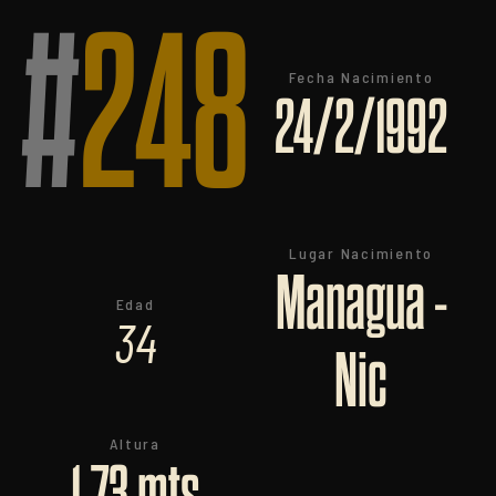
#
248
Fecha Nacimiento
24/2/1992
Lugar Nacimiento
Managua -
Edad
34
Nic
Altura
1,73 mts