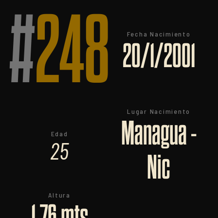
#
248
Fecha Nacimiento
20/1/2001
Lugar Nacimiento
Managua -
Edad
25
Nic
Altura
1,76 mts