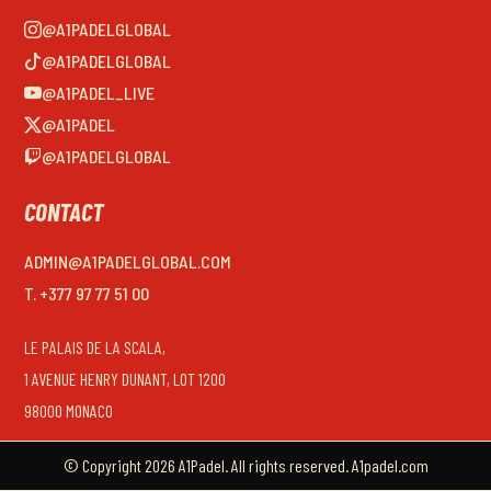
@A1PADELGLOBAL
@A1PADELGLOBAL
@A1PADEL_LIVE
@A1PADEL
@A1PADELGLOBAL
CONTACT
ADMIN@A1PADELGLOBAL.COM
T. +377 97 77 51 00
LE PALAIS DE LA SCALA,
1 AVENUE HENRY DUNANT, LOT 1200
98000 MONACO
© Copyright 2026 A1Padel. All rights reserved. A1padel.com