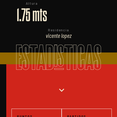
Altura
1.75 mts
Residencia
vicente lopez
ESTADISTICAS
expand_more
PUNTOS
PARTIDOS