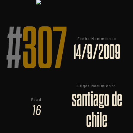
#
307
Fecha Nacimiento
14/9/2009
Lugar Nacimiento
santiago de
Edad
16
chile