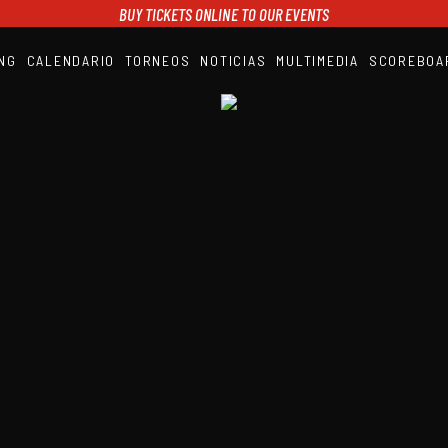
BUY TICKETS ONLINE TO OUR EVENTS
NG
CALENDARIO
TORNEOS
NOTICIAS
MULTIMEDIA
SCOREBOA
A1PADEL
RANKING
CALENDARIO
TORNEOS
NOTICIAS
MULTIMEDIA
SCOREBOARD
STREAMING