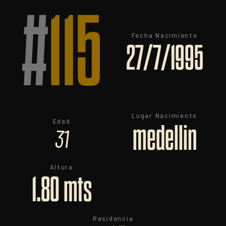
#
115
Fecha Nacimiento
27/7/1995
Lugar Nacimiento
Edad
medellin
31
Altura
1.80 mts
Residencia