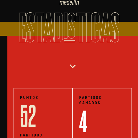
medellin
ESTADISTICAS
expand_more
PUNTOS
PARTIDOS
GANADOS
52
4
PARTIDOS