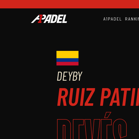
A1PADEL
RANKI
DEYBY
RUIZ PAT