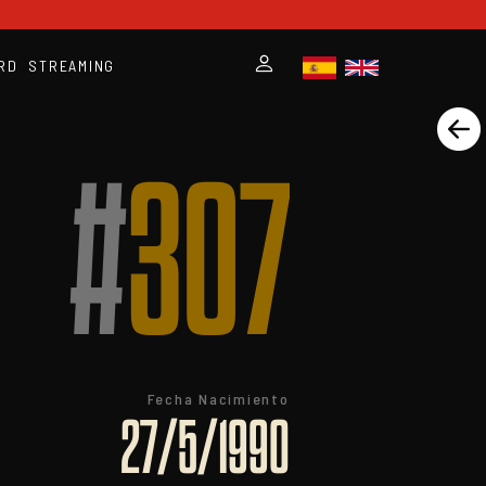
RD
STREAMING
#
307
Fecha Nacimiento
27/5/1990