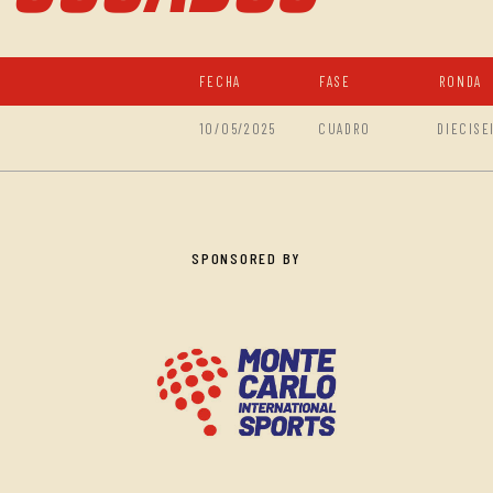
FECHA
FASE
RONDA
10/05/2025
CUADRO
DIECISE
SPONSORED BY