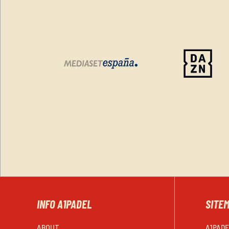
INFO A1PADEL
SITE
ABOUT
A1PAD