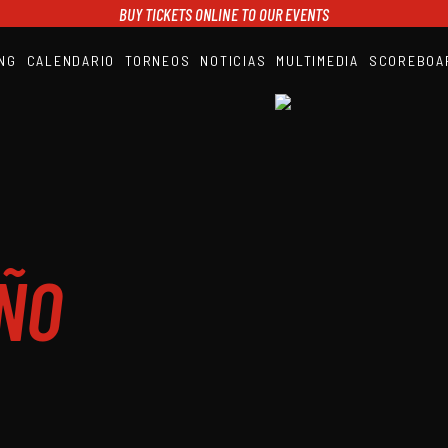
BUY TICKETS ONLINE TO OUR EVENTS
NG
CALENDARIO
TORNEOS
NOTICIAS
MULTIMEDIA
SCOREBOA
A1PADEL
RANKING
CALENDARIO
TORNEOS
NOTICIAS
MULTIMEDIA
SCOREBOARD
STREAMING
IÑO