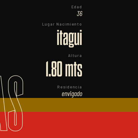
Edad
36
Lugar Nacimiento
itagui
Altura
1.80 mts
AS
Residencia
envigado