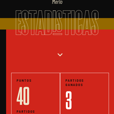
Merlo
ESTADISTICAS
expand_more
PUNTOS
PARTIDOS
GANADOS
40
3
PARTIDOS