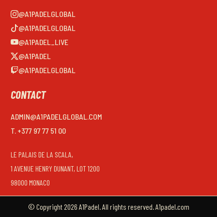
@A1PADELGLOBAL
@A1PADELGLOBAL
@A1PADEL_LIVE
@A1PADEL
@A1PADELGLOBAL
CONTACT
ADMIN@A1PADELGLOBAL.COM
T. +377 97 77 51 00
LE PALAIS DE LA SCALA,
1 AVENUE HENRY DUNANT, LOT 1200
98000 MONACO
© Copyright 2026 A1Padel. All rights reserved. A1padel.com