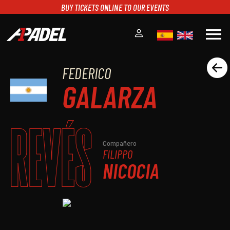
BUY TICKETS ONLINE TO OUR EVENTS
menu
FEDERICO
A1PADEL
GALARZA
RANKING
CALENDARIO
TORNEOS
REVÉS
NOTICIAS
MULTIMEDIA
Compañero
FILIPPO
SCOREBOARD
NICOCIA
STREAMING