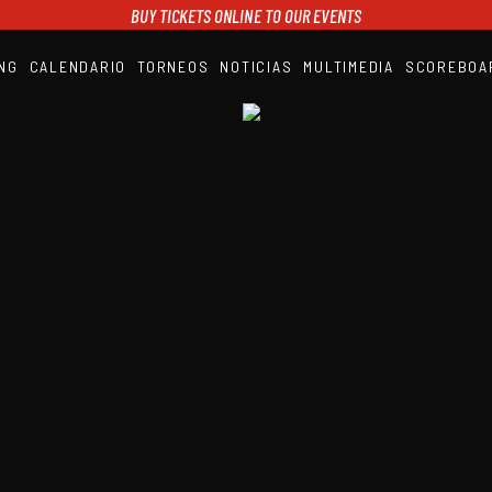
BUY TICKETS ONLINE TO OUR EVENTS
NG
CALENDARIO
TORNEOS
NOTICIAS
MULTIMEDIA
SCOREBOA
A1PADEL
RANKING
CALENDARIO
TORNEOS
NOTICIAS
MULTIMEDIA
SCOREBOARD
STREAMING