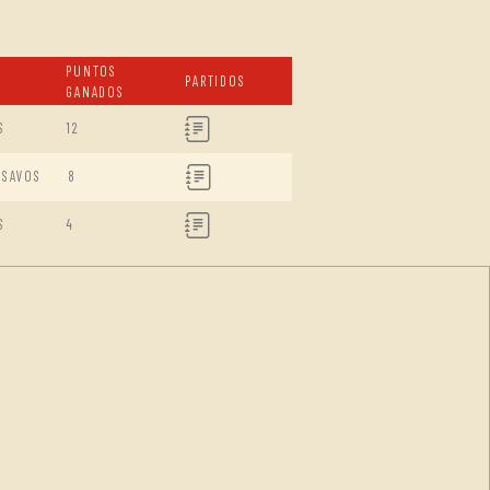
PUNTOS
PARTIDOS
GANADOS
S
12
ISAVOS
8
S
4