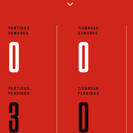
expand_more
PARTIDOS
TIEBREAK
GANADOS
GANADOS
0
0
PARTIDOS
TIEBREAK
PERDIDOS
PERDIDOS
3
0