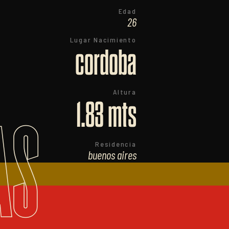
Edad
26
Lugar Nacimiento
cordoba
Altura
1.83 mts
AS
Residencia
buenos aires