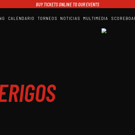
BUY TICKETS ONLINE TO OUR EVENTS
NG
CALENDARIO
TORNEOS
NOTICIAS
MULTIMEDIA
SCOREBOA
A1PADEL
RANKING
CALENDARIO
TORNEOS
NOTICIAS
MULTIMEDIA
SCOREBOARD
STREAMING
ERIGOS