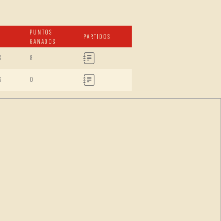
PUNTOS
PARTIDOS
GANADOS
S
8
S
0