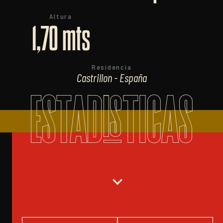
Altura
1,70 mts
Residencia
Castrillon - España
ESTADISTICAS
expand_more