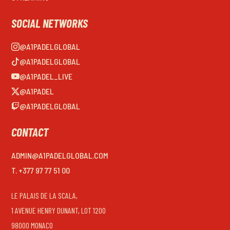
SOCIAL NETWORKS
@A1PADELGLOBAL
@A1PADELGLOBAL
@A1PADEL_LIVE
@A1PADEL
@A1PADELGLOBAL
CONTACT
ADMIN@A1PADELGLOBAL.COM
T. +377 97 77 51 00
LE PALAIS DE LA SCALA,
1 AVENUE HENRY DUNANT, LOT 1200
98000 MONACO