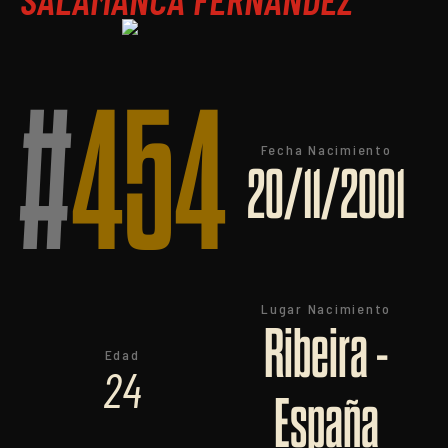
#
454
Fecha Nacimiento
20/11/2001
Lugar Nacimiento
Ribeira -
Edad
24
España