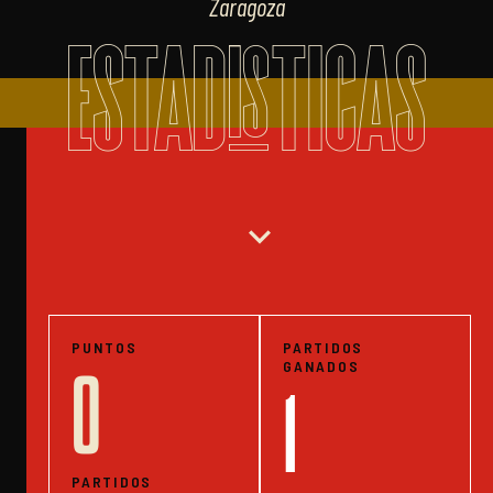
Zaragoza
ESTADISTICAS
expand_more
PUNTOS
PARTIDOS
GANADOS
0
1
PARTIDOS